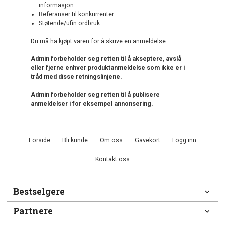
informasjon.
Referanser til konkurrenter
Støtende/ufin ordbruk.
Du må ha kjøpt varen for å skrive en anmeldelse.
Admin forbeholder seg retten til å akseptere, avslå
eller fjerne enhver produktanmeldelse som ikke er i
tråd med disse retningslinjene.
Admin forbeholder seg retten til å publisere
anmeldelser i for eksempel annonsering.
Forside
Bli kunde
Om oss
Gavekort
Logg inn
Kontakt oss
Bestselgere
Partnere