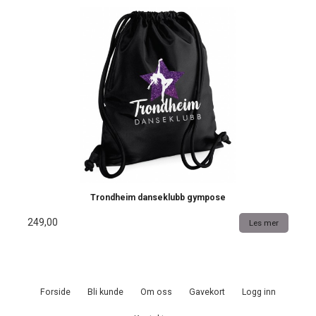
Trondheim danseklubb gympose
249,00
Les mer
Forside
Bli kunde
Om oss
Gavekort
Logg inn