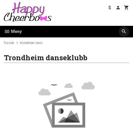
Gå
til
innholdet
Meny
Forside
Klubbklær dans
Trondheim danseklubb