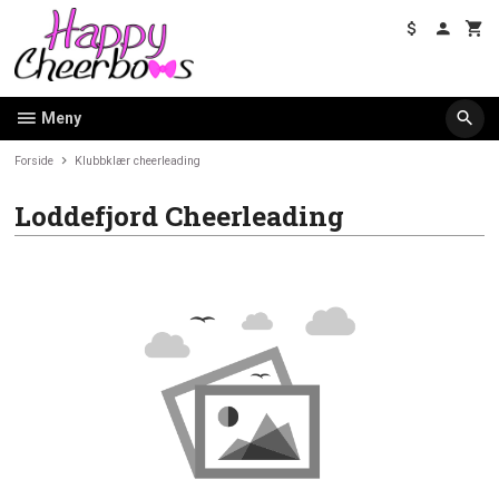
Gå
til
innholdet
Meny
Forside
Klubbklær cheerleading
Loddefjord Cheerleading