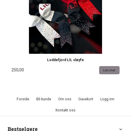
Loddefjord LIL sløyfe
250,00
Les mer
Forside
Bli kunde
Om oss
Gavekort
Logg inn
Kontakt oss
Bestselgere