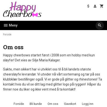
Gå
til
innholdet
Meny
Forside
Om oss
Happy cheerbows startet først i 2008 som en hobby med kun
sløyfer! Det eies av Silje Maria Kalager.
Sakte, men sikkert har vi utviklet oss til å bli landets største
cheersløyfe levrandør. Vi utvider nå vårt sortemang og tar på oss
klubbklær bestillinger også. Vi er gode på glitter og rhinestones! Ta
kontakt hvis du vil se ditt lag med glitter logo på ryggen! Håper du
finner noe du liker og ikke vent med å ta kontakt!
Forside
Bli kunde
Om oss
Gavekort
Logg inn