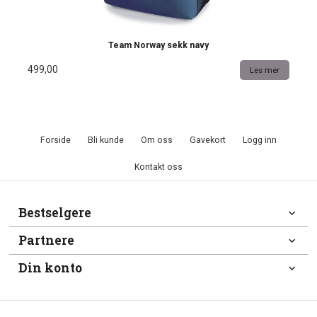
Team Norway sekk navy
499,00
Les mer
Forside
Bli kunde
Om oss
Gavekort
Logg inn
Kontakt oss
Bestselgere
Partnere
Din konto