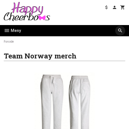
Gå
til
innholdet
Meny
Forside
Team Norway merch