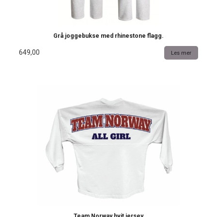
Grå joggebukse med rhinestone flagg.
649,00
Les mer
Team Norway hvit jersey