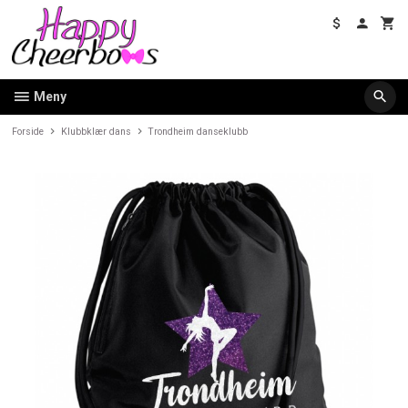
Gå
til
innholdet
Meny
Forside
Klubbklær dans
Trondheim danseklubb