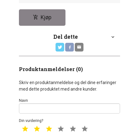
Kjøp
Del dette
Produktanmeldelser (0)
Skriv en produktanmeldelse og del dine erfaringer
med dette produktet med andre kunder.
Navn
Din vurdering?
1 star
2 star
3 star
4 star
5 star
6 star