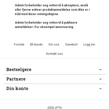
Admin forbeholder seg retten til å akseptere, avslå
eller fjerne enhver produktanmeldelse som ikke er i
tråd med disse retningslinjene.
Admin forbeholder seg retten til å publisere
anmeldelser i for eksempel annonsering.
Forside
Bli kunde
Om oss
Gavekort
Logg inn
Kontakt oss
Bestselgere
Partnere
Din konto