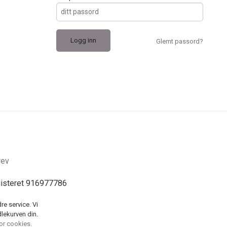
Glemt passord?
rev
gisteret 916977786
re service. Vi
dlekurven din.
for cookies.