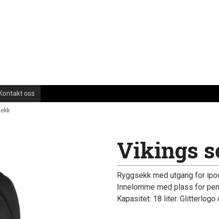
Kontakt oss
sekk
Vikings 
Ryggsekk med utgang for ipod
Innelomme med plass for penner
Kapasitet: 18 liter. Glitterlog