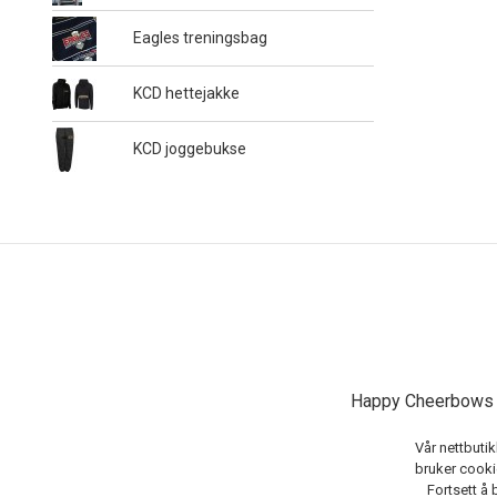
Eagles treningsbag
KCD hettejakke
KCD joggebukse
Happy Cheerbows A
Vår nettbutik
bruker cookie
Fortsett å