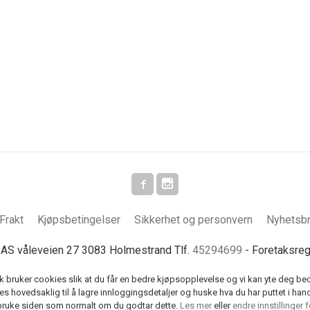
Frakt
Kjøpsbetingelser
Sikkerhet og personvern
Nyhetsb
S våleveien 27 3083 Holmestrand Tlf.
45294699
- Foretaksre
k bruker cookies slik at du får en bedre kjøpsopplevelse og vi kan yte deg bed
s hovedsaklig til å lagre innloggingsdetaljer og huske hva du har puttet i han
 bruke siden som normalt om du godtar dette.
Les mer
eller
endre innstillinger 