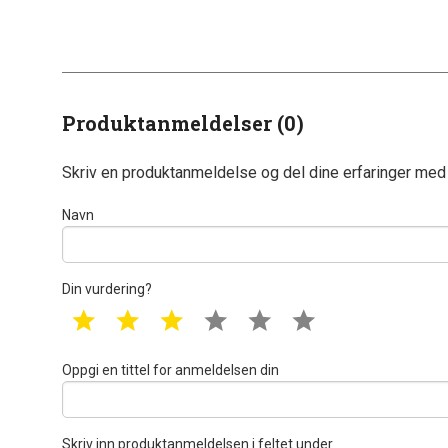
Produktanmeldelser (0)
Skriv en produktanmeldelse og del dine erfaringer med
Navn
Din vurdering?
1 star
2 star
3 star
4 star
5 star
6 star
Oppgi en tittel for anmeldelsen din
Skriv inn produktanmeldelsen i feltet under