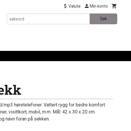
Valuta
Min konto
Søk
sekk
/mp3 høretelefoner. Vattert rygg for bedre komfort.
, visittkort, mobil, m.m. Mål: 42 x 30 x 20 cm.
o og navn foran på sekken.