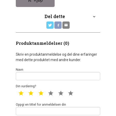
Kjøp
Del dette
Produktanmeldelser (0)
Skriv en produktanmeldelse og del dine erfaringer
med dette produktet med andre kunder.
Navn
Din vurdering?
1 star
2 star
3 star
4 star
5 star
6 star
Oppgi en tittel for anmeldelsen din