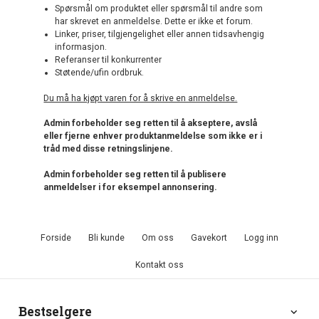
Spørsmål om produktet eller spørsmål til andre som
har skrevet en anmeldelse. Dette er ikke et forum.
Linker, priser, tilgjengelighet eller annen tidsavhengig
informasjon.
Referanser til konkurrenter
Støtende/ufin ordbruk.
Du må ha kjøpt varen for å skrive en anmeldelse.
Admin forbeholder seg retten til å akseptere, avslå
eller fjerne enhver produktanmeldelse som ikke er i
tråd med disse retningslinjene.
Admin forbeholder seg retten til å publisere
anmeldelser i for eksempel annonsering.
Forside
Bli kunde
Om oss
Gavekort
Logg inn
Kontakt oss
Bestselgere