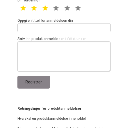
Din vurdering?
1 star
2 star
3 star
4 star
5 star
6 star
Oppgi en tittel for anmeldelsen din
Skriv inn produktanmeldelsen i feltet under
Retningslinjer for produktanmeldelser:
Hva skal en produktanmeldelse inneholde?