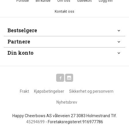
Forside
Bli kunde
Om oss
Gavekort
Logg inn
Kontakt oss
Bestselgere
Partnere
Din konto
Frakt
Kjøpsbetingelser
Sikkerhet og personvern
Nyhetsbrev
Happy Cheerbows AS våleveien 27 3083 Holmestrand Tlf.
45294699
- Foretaksregisteret 916977786