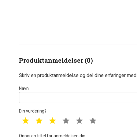
Produktanmeldelser (0)
Skriv en produktanmeldelse og del dine erfaringer med
Navn
Din vurdering?
1 star
2 star
3 star
4 star
5 star
6 star
Oppgi en tittel for anmeldelsen din