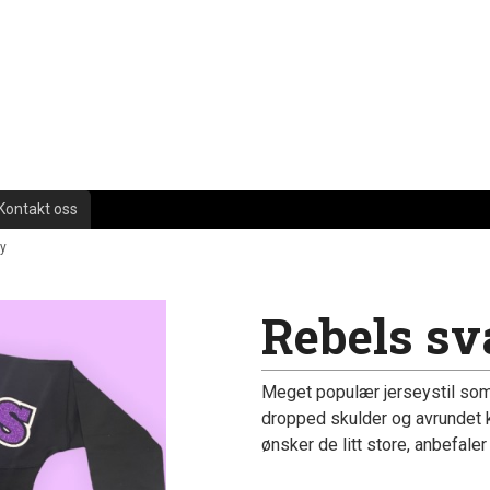
Kontakt oss
ey
Rebels sva
Meget populær jerseystil som
dropped skulder og avrundet k
ønsker de litt store, anbefaler 