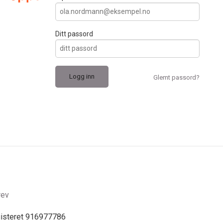
Ditt passord
Glemt passord?
rev
gisteret 916977786