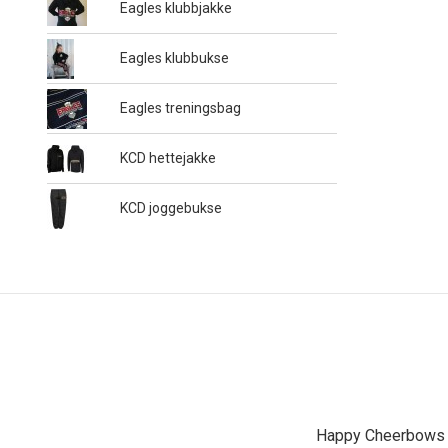
Eagles klubbjakke
Eagles klubbukse
Eagles treningsbag
KCD hettejakke
KCD joggebukse
Happy Cheerbows A