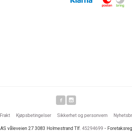
Frakt
Kjøpsbetingelser
Sikkerhet og personvern
Nyhetsb
S våleveien 27 3083 Holmestrand Tlf.
45294699
- Foretaksre