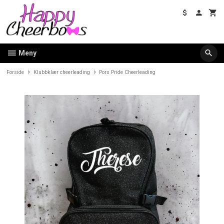
Gå
til
innholdet
Meny
Forside
Klubbklær cheerleading
Pors Pride Cheerleading