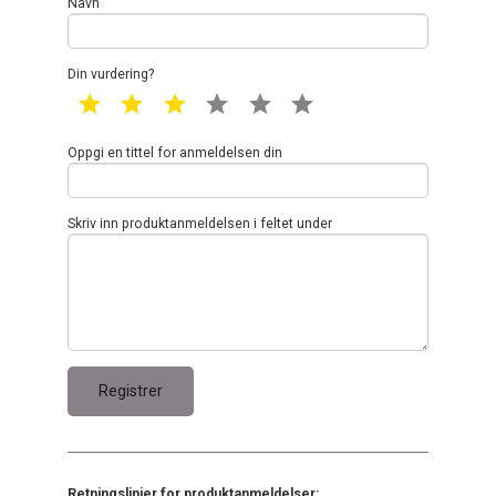
Navn
Din vurdering?
1 star
2 star
3 star
4 star
5 star
6 star
Oppgi en tittel for anmeldelsen din
Skriv inn produktanmeldelsen i feltet under
Retningslinjer for produktanmeldelser: