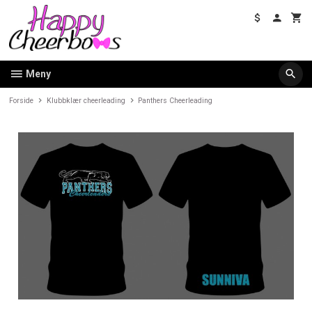
Gå
til
innholdet
Meny
Forside
Klubbklær cheerleading
Panthers Cheerleading