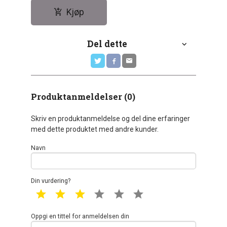
Kjøp
Del dette
Produktanmeldelser (0)
Skriv en produktanmeldelse og del dine erfaringer
med dette produktet med andre kunder.
Navn
Din vurdering?
1 star
2 star
3 star
4 star
5 star
6 star
Oppgi en tittel for anmeldelsen din