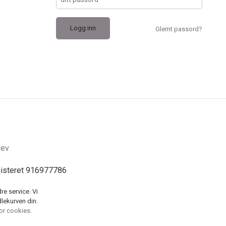
Glemt passord?
rev
gisteret 916977786
re service. Vi
dlekurven din.
for cookies.