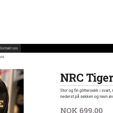
Kontakt oss
sekk
NRC Tiger
Stor og fin glittersekk i svar
nederst på sekken og navn øv
NOK
699,00