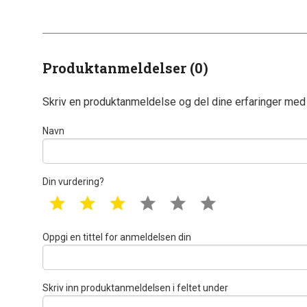
Produktanmeldelser (0)
Skriv en produktanmeldelse og del dine erfaringer med
Navn
Din vurdering?
1 star
2 star
3 star
4 star
5 star
6 star
Oppgi en tittel for anmeldelsen din
Skriv inn produktanmeldelsen i feltet under