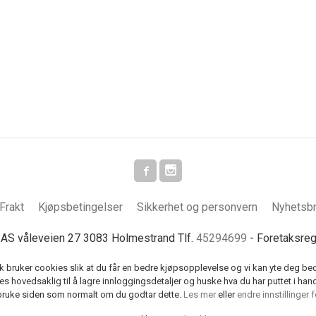
Frakt
Kjøpsbetingelser
Sikkerhet og personvern
Nyhetsb
S våleveien 27 3083 Holmestrand Tlf.
45294699
- Foretaksre
k bruker cookies slik at du får en bedre kjøpsopplevelse og vi kan yte deg bed
s hovedsaklig til å lagre innloggingsdetaljer og huske hva du har puttet i han
 bruke siden som normalt om du godtar dette.
Les mer
eller
endre innstillinger 