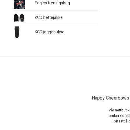
Eagles treningsbag
KCD hettejakke
KCD joggebukse
Happy Cheerbows A
Vår nettbutik
bruker cookie
Fortsett å