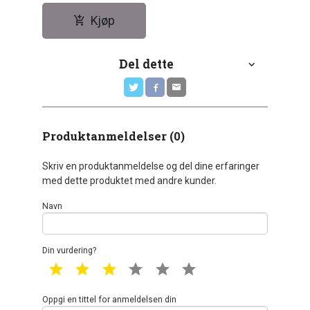
Kjøp
Del dette
Produktanmeldelser (0)
Skriv en produktanmeldelse og del dine erfaringer
med dette produktet med andre kunder.
Navn
Din vurdering?
1 star
2 star
3 star
4 star
5 star
6 star
Oppgi en tittel for anmeldelsen din