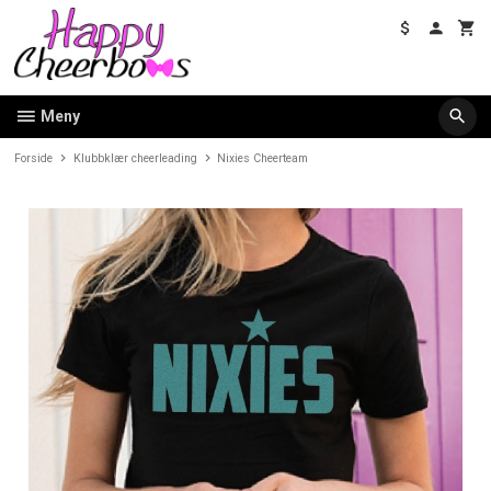
Gå
til
innholdet
Meny
Forside
Klubbklær cheerleading
Nixies Cheerteam