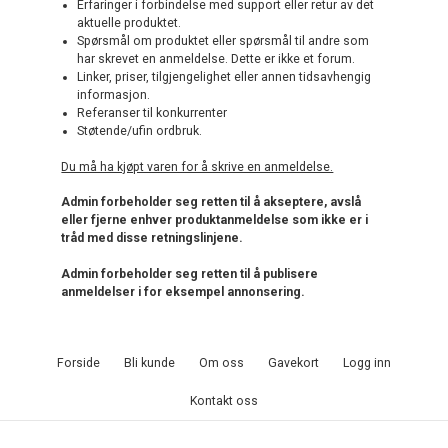
Erfaringer i forbindelse med support eller retur av det
aktuelle produktet.
Spørsmål om produktet eller spørsmål til andre som
har skrevet en anmeldelse. Dette er ikke et forum.
Linker, priser, tilgjengelighet eller annen tidsavhengig
informasjon.
Referanser til konkurrenter
Støtende/ufin ordbruk.
Du må ha kjøpt varen for å skrive en anmeldelse.
Admin forbeholder seg retten til å akseptere, avslå
eller fjerne enhver produktanmeldelse som ikke er i
tråd med disse retningslinjene.
Admin forbeholder seg retten til å publisere
anmeldelser i for eksempel annonsering.
Forside
Bli kunde
Om oss
Gavekort
Logg inn
Kontakt oss