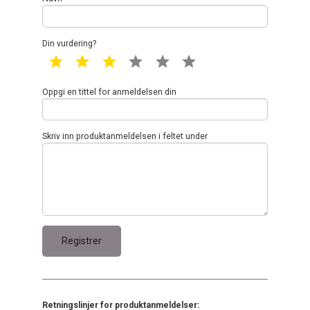
Din vurdering?
1 star
2 star
3 star
4 star
5 star
6 star
Oppgi en tittel for anmeldelsen din
Skriv inn produktanmeldelsen i feltet under
Retningslinjer for produktanmeldelser: