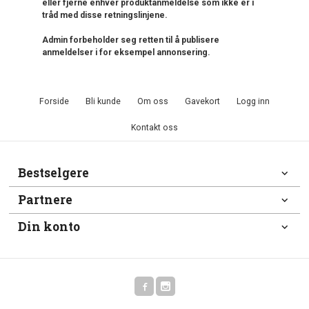
eller fjerne enhver produktanmeldelse som ikke er i
tråd med disse retningslinjene.
Admin forbeholder seg retten til å publisere
anmeldelser i for eksempel annonsering.
Forside
Bli kunde
Om oss
Gavekort
Logg inn
Kontakt oss
Bestselgere
Partnere
Din konto