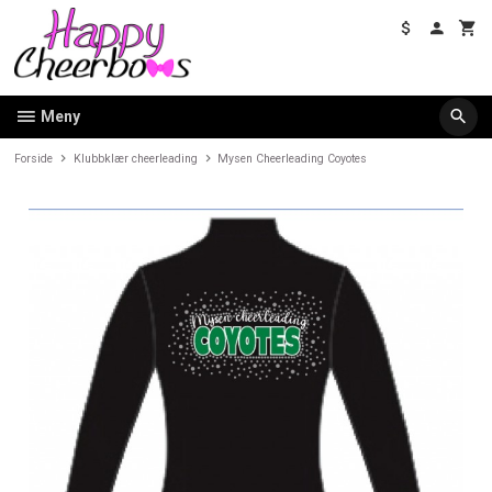
Gå
til
innholdet
Meny
Forside
Klubbklær cheerleading
Mysen Cheerleading Coyotes