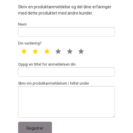
Skriv en produktanmeldelse og del dine erfaringer
med dette produktet med andre kunder.
Navn
Din vurdering?
1 star
2 star
3 star
4 star
5 star
6 star
Oppgi en tittel for anmeldelsen din
Skriv inn produktanmeldelsen i feltet under