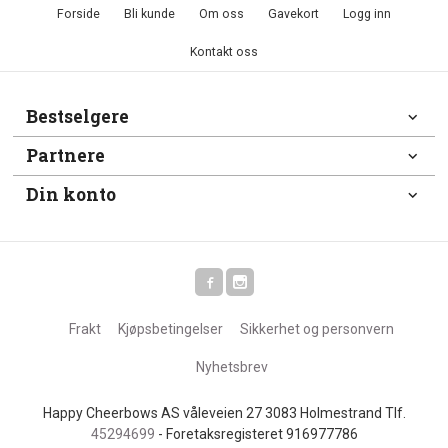
Forside
Bli kunde
Om oss
Gavekort
Logg inn
Kontakt oss
Bestselgere
Partnere
Din konto
Frakt
Kjøpsbetingelser
Sikkerhet og personvern
Nyhetsbrev
Happy Cheerbows AS våleveien 27 3083 Holmestrand Tlf.
45294699
- Foretaksregisteret 916977786