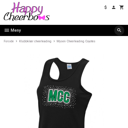
Gå
til
innholdet
Meny
Forside
Klubbklær cheerleading
Mysen Cheerleading Coyotes