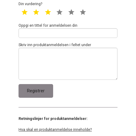
Din vurdering?
1 star
2 star
3 star
4 star
5 star
6 star
Oppgi en tittel for anmeldelsen din
Skriv inn produktanmeldelsen i feltet under
Retningslinjer for produktanmeldelser:
Hva skal en produktanmeldelse inneholde?