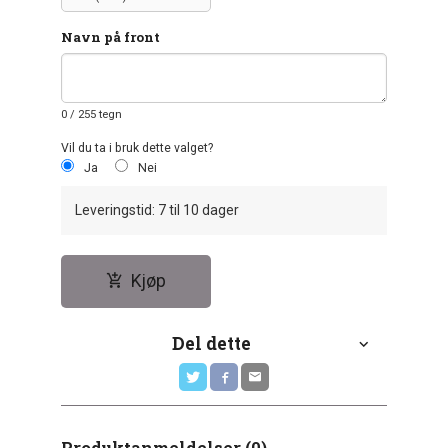
Navn på front
0
/ 255 tegn
Vil du ta i bruk dette valget?
Ja
Nei
Leveringstid: 7 til 10 dager
Kjøp
Del dette