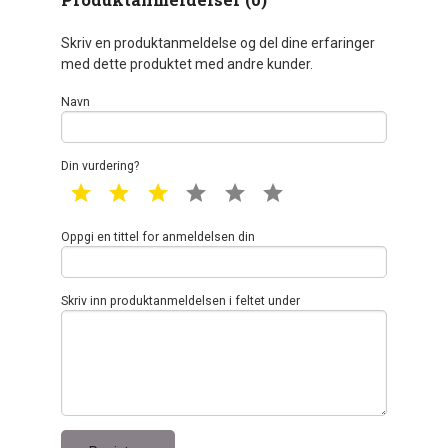
Produktanmeldelser (0)
Skriv en produktanmeldelse og del dine erfaringer
med dette produktet med andre kunder.
Navn
Din vurdering?
1 star
2 star
3 star
4 star
5 star
6 star
Oppgi en tittel for anmeldelsen din
Skriv inn produktanmeldelsen i feltet under