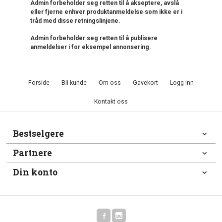
Admin forbeholder seg retten til å akseptere, avslå
eller fjerne enhver produktanmeldelse som ikke er i
tråd med disse retningslinjene.
Admin forbeholder seg retten til å publisere
anmeldelser i for eksempel annonsering.
Forside
Bli kunde
Om oss
Gavekort
Logg inn
Kontakt oss
Bestselgere
Partnere
Din konto