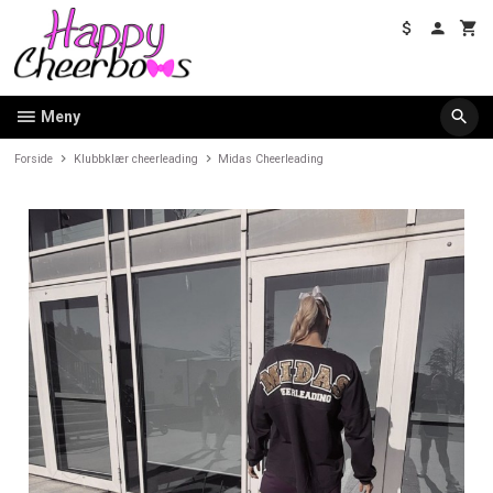
Gå
til
innholdet
Meny
Forside
Klubbklær cheerleading
Midas Cheerleading