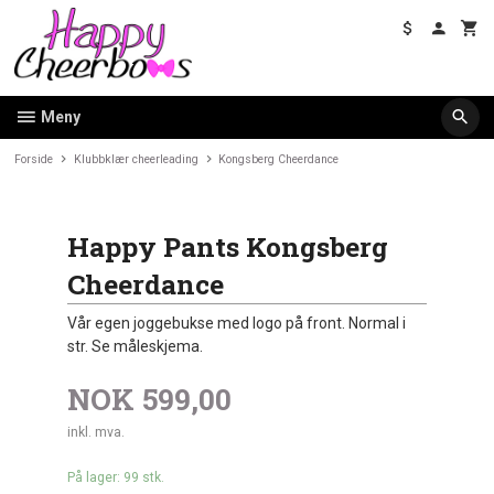
Gå
til
innholdet
Meny
Forside
Klubbklær cheerleading
Kongsberg Cheerdance
Happy Pants Kongsberg
Cheerdance
Vår egen joggebukse med logo på front. Normal i
str. Se måleskjema.
NOK
599,00
inkl. mva.
På lager: 99 stk.