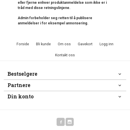
eller fjerne enhver produktanmeldelse som ikke er i
tråd med disse retningslinjene.
Admin forbeholder seg retten til å publisere
anmeldelser i for eksempel annonsering.
Forside
Bli kunde
Om oss
Gavekort
Logg inn
Kontakt oss
Bestselgere
Partnere
Din konto