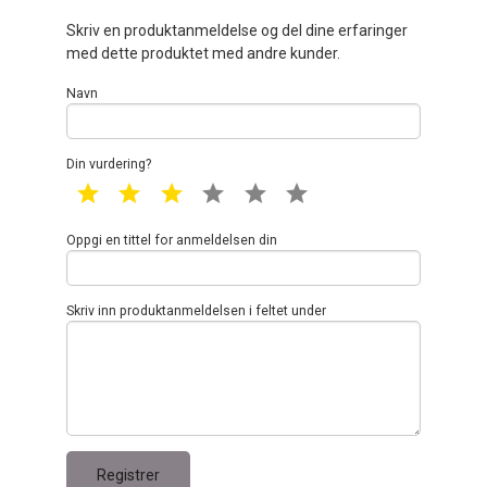
Skriv en produktanmeldelse og del dine erfaringer
med dette produktet med andre kunder.
Navn
Din vurdering?
1 star
2 star
3 star
4 star
5 star
6 star
Oppgi en tittel for anmeldelsen din
Skriv inn produktanmeldelsen i feltet under