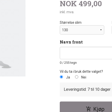
NOK
499,00
inkl. mva.
Størrelse slim
Navn front
0
/ 255 tegn
Vil du ta i bruk dette valget?
Ja
Nei
Leveringstid: 7 til 10 dager
Kjøp