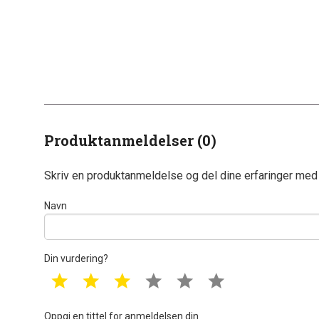
Produktanmeldelser (0)
Skriv en produktanmeldelse og del dine erfaringer med
Navn
Din vurdering?
1 star
2 star
3 star
4 star
5 star
6 star
Oppgi en tittel for anmeldelsen din