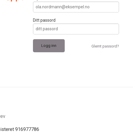
Ditt passord
Glemt passord?
rev
gisteret 916977786