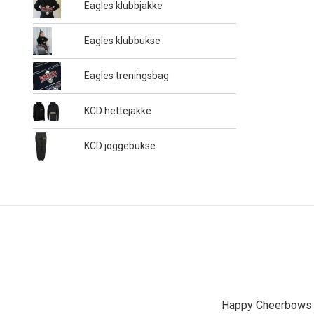
Eagles klubbjakke
Eagles klubbukse
Eagles treningsbag
KCD hettejakke
KCD joggebukse
Happy Cheerbows A