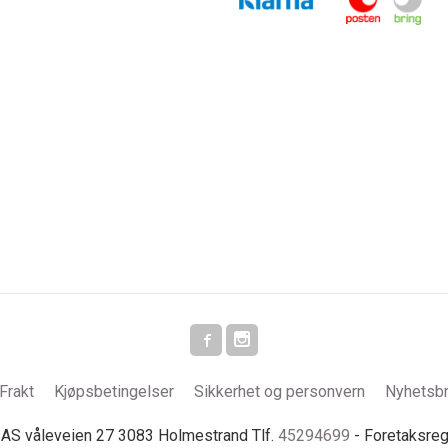
Frakt
Kjøpsbetingelser
Sikkerhet og personvern
Nyhetsb
S våleveien 27 3083 Holmestrand Tlf.
45294699
- Foretaksre