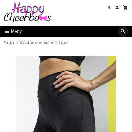
Gå
til
innholdet
Meny
Forside
Klubbklær cheerleading
Galaxy