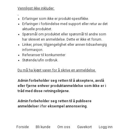
Vennligst ikke inkluder:
Erfaringer som ikke er produkt-spesifikke.
Erfaringer i forbindelse med support eller retur av det
aktuelle produktet.
Spørsmål om produktet eller spørsmål til andre som
har skrevet en anmeldelse. Dette er ikke et forum.
Linker, priser, tilgjengelighet eller annen tidsavhengig
informasjon.
Referanser til konkurrenter
Støtende/ufin ordbruk.
Du må ha kjøpt varen for å skrive en anmeldelse.
Admin forbeholder seg retten til å akseptere, avslå
eller fjerne enhver produktanmeldelse som ikke er i
tråd med disse retningslinjene.
Admin forbeholder seg retten til å publisere
anmeldelser i for eksempel annonsering.
Forside
Bli kunde
Om oss
Gavekort
Logg inn