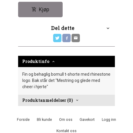
Kjøp
Del dette
Produktinfo
Fin og behaglig bomull t-shorte med rhinestone
logo. Bak står det "Mestring og glede med
cheer i hjerte"
Produktanmeldelser (0)
Forside
Bli kunde
Om oss
Gavekort
Logg inn
Kontakt oss