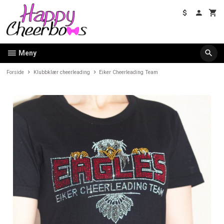
Gå
til
innholdet
Meny
Forside
Klubbklær cheerleading
Eiker Cheerleading Team