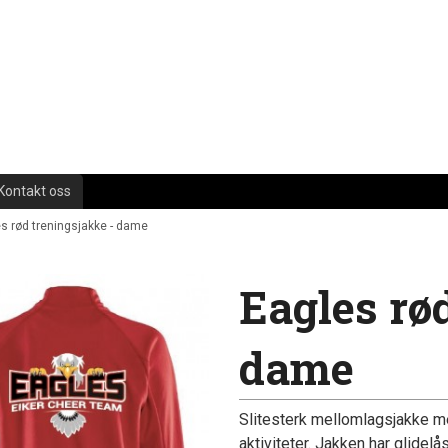
Kontakt oss
s rød treningsjakke - dame
Eagles rø
dame
Slitesterk mellomlagsjakke me
aktiviteter. Jakken har glidelå