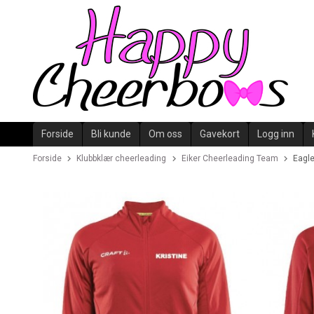
Gå
til
innholdet
Forside
Bli kunde
Om oss
Gavekort
Logg inn
Forside
Klubbklær cheerleading
Eiker Cheerleading Team
Eagle