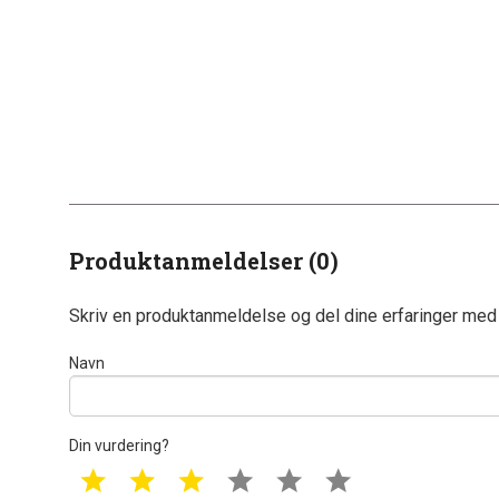
Produktanmeldelser (0)
Skriv en produktanmeldelse og del dine erfaringer med
Navn
Din vurdering?
1 star
2 star
3 star
4 star
5 star
6 star