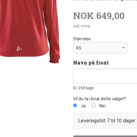
NOK
649,00
inkl. mva.
Størrelse
Navn på front
0
/ 255 tegn
Vil du ta i bruk dette valget?
Ja
Nei
Leveringstid: 7 til 10 dager