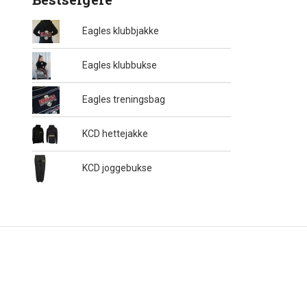
Eagles klubbjakke
Eagles klubbukse
Eagles treningsbag
KCD hettejakke
KCD joggebukse