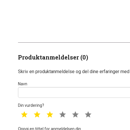
Produktanmeldelser (0)
Skriv en produktanmeldelse og del dine erfaringer med
Navn
Din vurdering?
1 star
2 star
3 star
4 star
5 star
6 star
Oppgi en tittel for anmeldelsen din