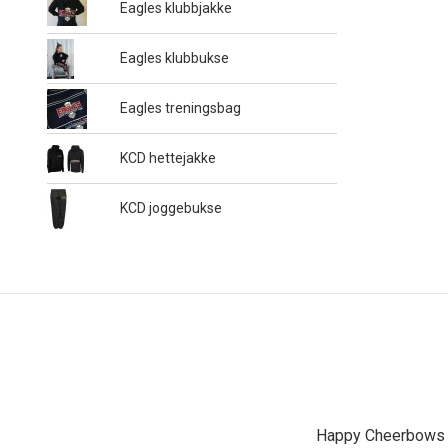
Eagles klubbjakke
Eagles klubbukse
Eagles treningsbag
KCD hettejakke
KCD joggebukse
Happy Cheerbows A