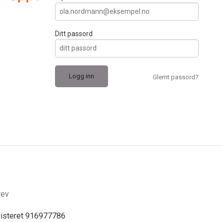
Ditt passord
Glemt passord?
rev
gisteret 916977786