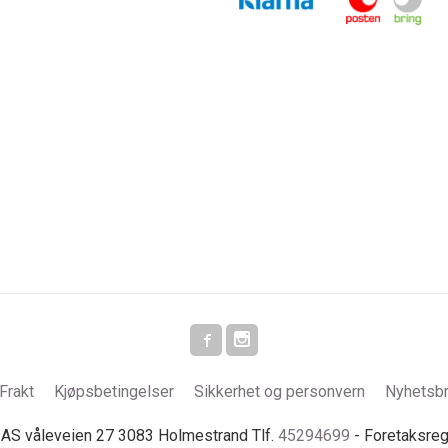
Frakt
Kjøpsbetingelser
Sikkerhet og personvern
Nyhetsb
S våleveien 27 3083 Holmestrand Tlf.
45294699
- Foretaksre