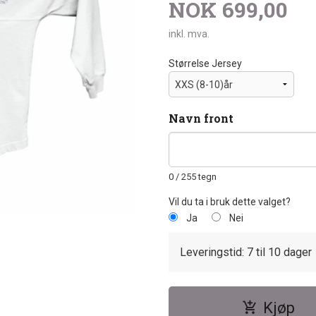
NOK
699,00
inkl. mva.
Størrelse Jersey
Navn front
0
/ 255 tegn
Vil du ta i bruk dette valget?
Ja
Nei
Leveringstid: 7 til 10 dager
Kjøp