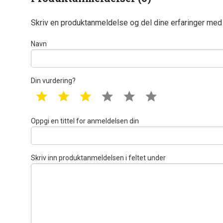
Skriv en produktanmeldelse og del dine erfaringer med
Navn
Din vurdering?
1 star
2 star
3 star
4 star
5 star
6 star
Oppgi en tittel for anmeldelsen din
Skriv inn produktanmeldelsen i feltet under