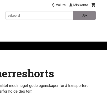
Valuta
Min konto
Søk
herreshorts
valitet med meget gode egenskaper for å transportere
erfor holde deg tørr.