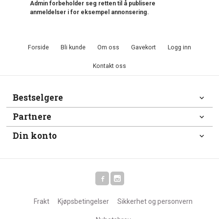
Admin forbeholder seg retten til å publisere
anmeldelser i for eksempel annonsering.
Forside
Bli kunde
Om oss
Gavekort
Logg inn
Kontakt oss
Bestselgere
Partnere
Din konto
Frakt
Kjøpsbetingelser
Sikkerhet og personvern