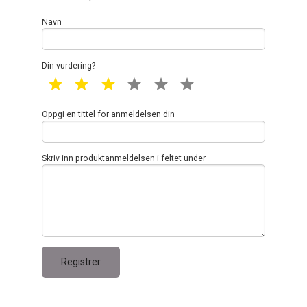
Navn
Din vurdering?
1 star
2 star
3 star
4 star
5 star
6 star
Oppgi en tittel for anmeldelsen din
Skriv inn produktanmeldelsen i feltet under