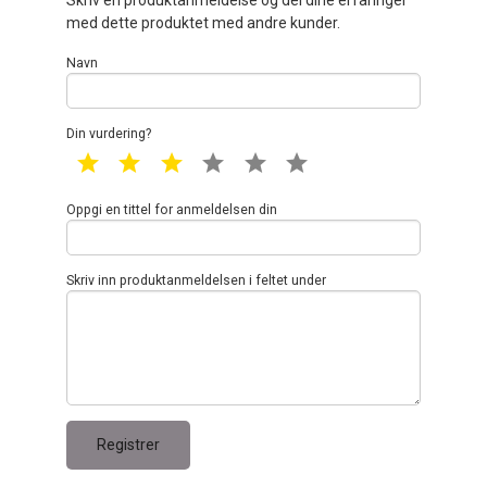
med dette produktet med andre kunder.
Navn
Din vurdering?
1 star
2 star
3 star
4 star
5 star
6 star
Oppgi en tittel for anmeldelsen din
Skriv inn produktanmeldelsen i feltet under