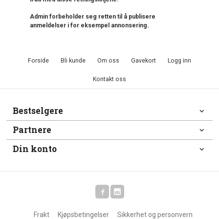
Admin forbeholder seg retten til å publisere
anmeldelser i for eksempel annonsering.
Forside
Bli kunde
Om oss
Gavekort
Logg inn
Kontakt oss
Bestselgere
Partnere
Din konto
Frakt
Kjøpsbetingelser
Sikkerhet og personvern