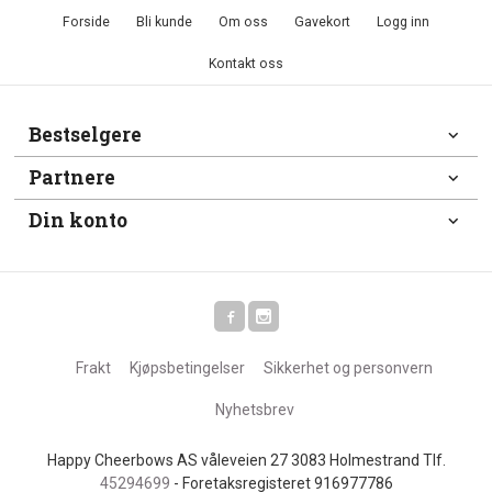
Forside
Bli kunde
Om oss
Gavekort
Logg inn
Kontakt oss
Bestselgere
Partnere
Din konto
Frakt
Kjøpsbetingelser
Sikkerhet og personvern
Nyhetsbrev
Happy Cheerbows AS våleveien 27 3083 Holmestrand Tlf.
45294699
- Foretaksregisteret 916977786