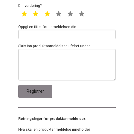
Din vurdering?
1 star
2 star
3 star
4 star
5 star
6 star
Oppgi en tittel for anmeldelsen din
Skriv inn produktanmeldelsen i feltet under
Retningslinjer for produktanmeldelser:
Hva skal en produktanmeldelse inneholde?