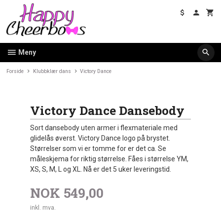
Gå
til
innholdet
Meny
Forside
Klubbklær dans
Victory Dance
Victory Dance Dansebody
Sort dansebody uten armer i flexmateriale med
glidelås øverst. Victory Dance logo på brystet.
Størrelser som vi er tomme for er det ca. Se
måleskjema for riktig størrelse. Fåes i størrelse YM,
XS, S, M, L og XL. Nå er det 5 uker leveringstid.
NOK
549,00
inkl. mva.