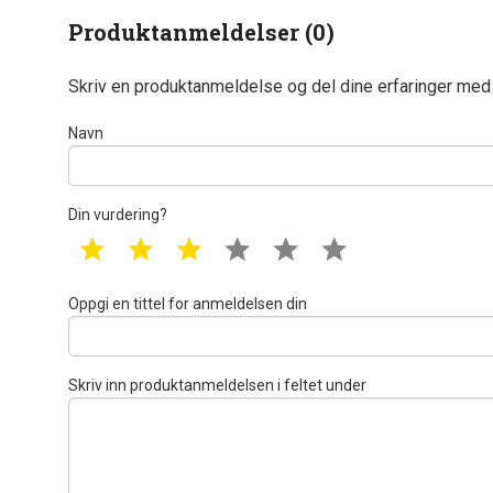
Produktanmeldelser (0)
Skriv en produktanmeldelse og del dine erfaringer med
Navn
Din vurdering?
1 star
2 star
3 star
4 star
5 star
6 star
Oppgi en tittel for anmeldelsen din
Skriv inn produktanmeldelsen i feltet under