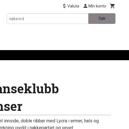
Valuta
Min konto
Søk
anseklubb
nser
t innside, doble ribber med Lycra i ermer, hals og
erkning isydd i nakkepartiet og vevet