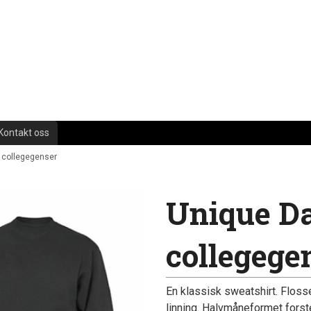
Kontakt oss
 collegegenser
Unique D
collegege
En klassisk sweatshirt. Flosse
linning. Halvmåneformet forst