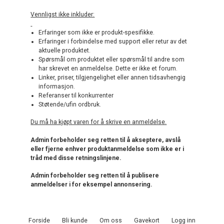
Vennligst ikke inkluder:
Erfaringer som ikke er produkt-spesifikke.
Erfaringer i forbindelse med support eller retur av det
aktuelle produktet.
Spørsmål om produktet eller spørsmål til andre som
har skrevet en anmeldelse. Dette er ikke et forum.
Linker, priser, tilgjengelighet eller annen tidsavhengig
informasjon.
Referanser til konkurrenter
Støtende/ufin ordbruk.
Du må ha kjøpt varen for å skrive en anmeldelse.
Admin forbeholder seg retten til å akseptere, avslå
eller fjerne enhver produktanmeldelse som ikke er i
tråd med disse retningslinjene.
Admin forbeholder seg retten til å publisere
anmeldelser i for eksempel annonsering.
Forside
Bli kunde
Om oss
Gavekort
Logg inn