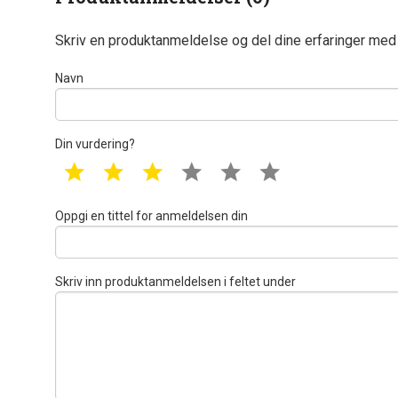
Skriv en produktanmeldelse og del dine erfaringer med
Navn
Din vurdering?
1 star
2 star
3 star
4 star
5 star
6 star
Oppgi en tittel for anmeldelsen din
Skriv inn produktanmeldelsen i feltet under