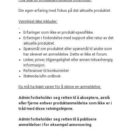
Din egen erfaring med fokus på det aktuelle produktet.
Vennligst ikke inkluder:
Erfaringer som ikke er produkt-spesifikke.
Erfaringer i forbindelse med support eller retur av det
aktuelle produktet.
Spørsmål om produktet eller spørsmål til andre som
har skrevet en anmeldelse. Dette er ikke et forum.
Linker, priser, tilgjengelighet eller annen tidsavhengig
informasjon.
Referanser til konkurrenter
Støtende/ufin ordbruk.
Du må ha kjøpt varen for å skrive en anmeldelse.
Admin forbeholder seg retten til å akseptere, avslå
eller fjerne enhver produktanmeldelse som ikke er i
tråd med disse retningslinjene.
Admin forbeholder seg retten til å publisere
anmeldelser i for eksempel annonsering.