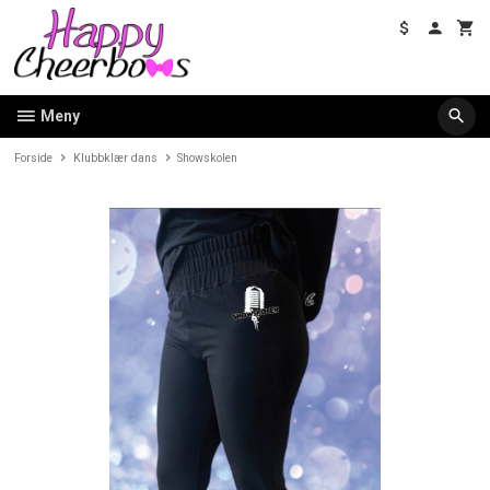
Gå
til
innholdet
Meny
Forside
Klubbklær dans
Showskolen