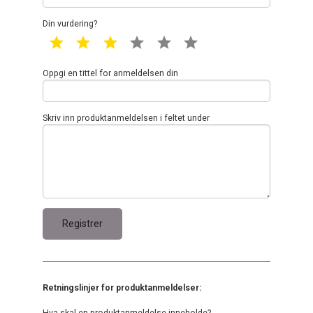
Din vurdering?
1 star
2 star
3 star
4 star
5 star
6 star
Oppgi en tittel for anmeldelsen din
Skriv inn produktanmeldelsen i feltet under
Retningslinjer for produktanmeldelser:
Hva skal en produktanmeldelse inneholde?