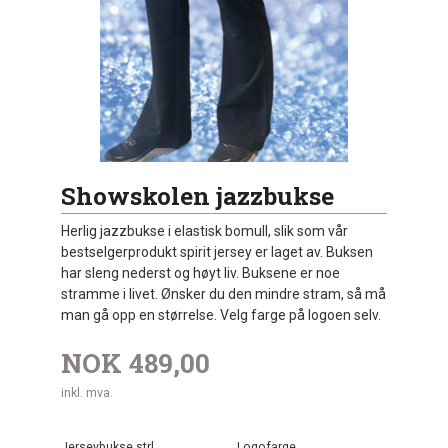
Showskolen jazzbukse
Herlig jazzbukse i elastisk bomull, slik som vår
bestselgerprodukt spirit jersey er laget av. Buksen
har sleng nederst og høyt liv. Buksene er noe
stramme i livet. Ønsker du den mindre stram, så må
man gå opp en størrelse. Velg farge på logoen selv.
NOK
489,00
inkl. mva.
Jerseybukse strl
Logofarge