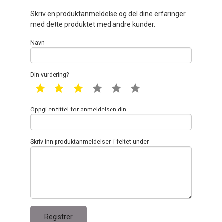
Skriv en produktanmeldelse og del dine erfaringer
med dette produktet med andre kunder.
Navn
Din vurdering?
1 star
2 star
3 star
4 star
5 star
6 star
Oppgi en tittel for anmeldelsen din
Skriv inn produktanmeldelsen i feltet under