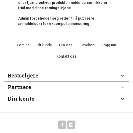
eller fjerne enhver produktanmeldelse som ikke er i
tråd med disse retningslinjene.
Admin forbeholder seg retten til å publisere
anmeldelser i for eksempel annonsering.
Forside
Bli kunde
Om oss
Gavekort
Logg inn
Kontakt oss
Bestselgere
Partnere
Din konto