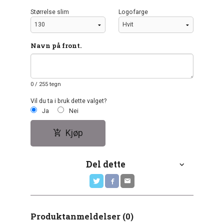
Størrelse slim
Logofarge
Navn på front.
0
/ 255 tegn
Vil du ta i bruk dette valget?
Ja
Nei
Kjøp
Del dette
Produktanmeldelser (0)