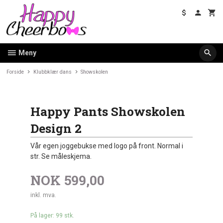
Gå
til
innholdet
Meny
Forside
Klubbklær dans
Showskolen
Happy Pants Showskolen
Design 2
Vår egen joggebukse med logo på front. Normal i
str. Se måleskjema.
NOK
599,00
inkl. mva.
På lager: 99 stk.