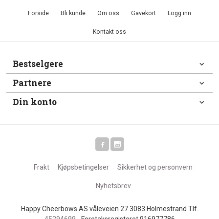
Forside
Bli kunde
Om oss
Gavekort
Logg inn
Kontakt oss
Bestselgere
Partnere
Din konto
Frakt
Kjøpsbetingelser
Sikkerhet og personvern
Nyhetsbrev
Happy Cheerbows AS våleveien 27 3083 Holmestrand Tlf.
45294699
- Foretaksregisteret 916977786