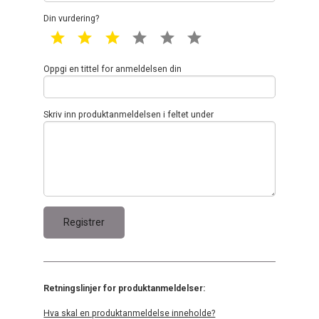
Din vurdering?
1 star
2 star
3 star
4 star
5 star
6 star
Oppgi en tittel for anmeldelsen din
Skriv inn produktanmeldelsen i feltet under
Retningslinjer for produktanmeldelser:
Hva skal en produktanmeldelse inneholde?