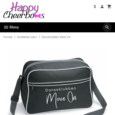
Gå
til
innholdet
Meny
Forside
Klubbklær dans
Danseklubben Move On