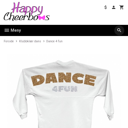
Gå
til
innholdet
Meny
Forside
Klubbklær dans
Dance 4 fun