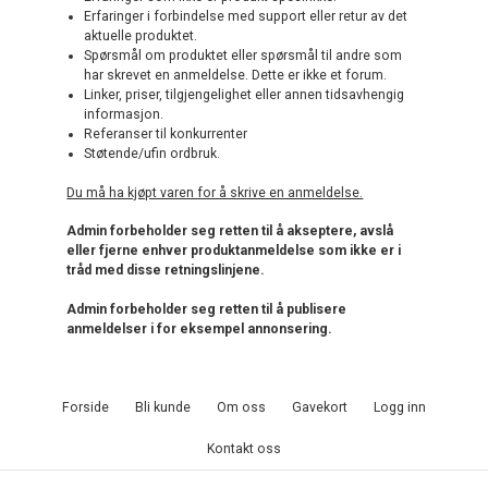
Erfaringer i forbindelse med support eller retur av det
aktuelle produktet.
Spørsmål om produktet eller spørsmål til andre som
har skrevet en anmeldelse. Dette er ikke et forum.
Linker, priser, tilgjengelighet eller annen tidsavhengig
informasjon.
Referanser til konkurrenter
Støtende/ufin ordbruk.
Du må ha kjøpt varen for å skrive en anmeldelse.
Admin forbeholder seg retten til å akseptere, avslå
eller fjerne enhver produktanmeldelse som ikke er i
tråd med disse retningslinjene.
Admin forbeholder seg retten til å publisere
anmeldelser i for eksempel annonsering.
Forside
Bli kunde
Om oss
Gavekort
Logg inn
Kontakt oss