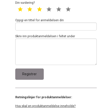
Din vurdering?
1 star
2 star
3 star
4 star
5 star
6 star
Oppgi en tittel for anmeldelsen din
Skriv inn produktanmeldelsen i feltet under
Retningslinjer for produktanmeldelser:
Hva skal en produktanmeldelse inneholde?