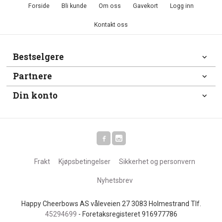
Forside
Bli kunde
Om oss
Gavekort
Logg inn
Kontakt oss
Bestselgere
Partnere
Din konto
Frakt
Kjøpsbetingelser
Sikkerhet og personvern
Nyhetsbrev
Happy Cheerbows AS våleveien 27 3083 Holmestrand Tlf.
45294699
- Foretaksregisteret 916977786