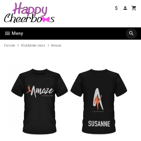
Gå
til
innholdet
Meny
Forside
Klubbklær dans
Amaze