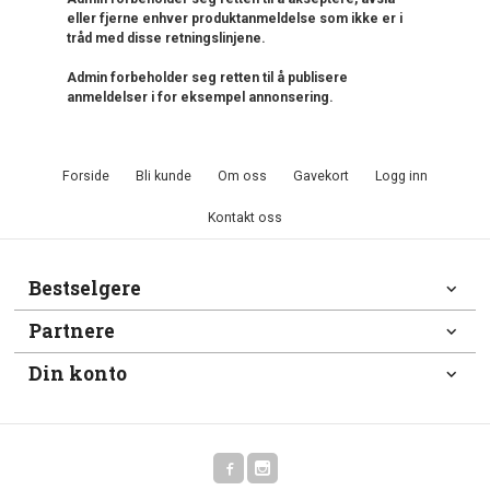
eller fjerne enhver produktanmeldelse som ikke er i
tråd med disse retningslinjene.
Admin forbeholder seg retten til å publisere
anmeldelser i for eksempel annonsering.
Forside
Bli kunde
Om oss
Gavekort
Logg inn
Kontakt oss
Bestselgere
Partnere
Din konto